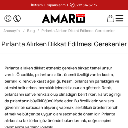
İletişim
|
Siparişlerim
|
0212 514 62 73
Anasayfa
Blog
Pırlanta Alırken Dikkat Edilmesi Gerekenler
Pırlanta Alırken Dikkat Edilmesi Gerekenler
Pırlanta alırken dikkat etmeniz gereken birkaç temel unsur
vardır. Öncelikle, pırlantanın dört önemli özelliği vardır:
kesim
,
berraklık
,
renk
ve
karat ağırlığı
. Kesim, pırlantanın parlaklığını ve
ateşini belirlerken, berraklık içindeki kusurları gösterir. Renk,
pırlantanın saf ve renksiz olup olmadığını belirtirken, karat ağırlığı
da pırlantanın büyüklüğünü ifade eder. Bu özelliklerin yanı sıra
güvenilir bir satıcıdan alışveriş yapmak, sertifikalı ürünleri tercih
etmek ve bütçenize uygun olanı seçmek de önemlidir. Pırlanta
alırken bu faktörleri göz önünde bulundurmak, doğru seçimi
yapmanıza yardımcı olabilir.