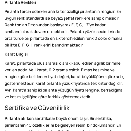
Pırlanta Renkleri
Pırlanta tercih ederken ana kriter özelliği pırlantanın rengidir. En
uygun renk standardı ise beyaz/şeffaf renklere sahip olmasıdır.
Renk tonları D tonundan başlayarak E, F, G,.. Z’ye kadar
sınıflandırılarak devam etmektedir. Pırlanta yüzük seçimlerinde
orta türde bir pırlantada en sık tercih edilen renk D color olmakla
birlikte E-F-G-H renklerini barındırmaktadır.
Karat Bilgisi
Karat, pırlantada uluslararası olarak kabul edilen ağırlık birimine
verilen addır. Ve 1 karat, 0.2 grama eşittir. Elmas kesimine ve
rengine göre belirlenen fiyat değeri, karat büyüklüğüne göre artış
göstermektedir. Karat pırlanta yüzük fiyatında tek kriter değildir.
Aynı karat’a sahip iki pırlanta yüzüğün fiyatı rengine, berraklığına
ve kesim işçiliğine göre farklılık göstermektedir.
Sertifika ve Güvenilirlik
Pırlanta alırken sertifikalar
büyük önem taşır. Bir
sertifika
,
pırlantanın 4C özelliklerini
belgeleyen resmi bir dokümandır. En