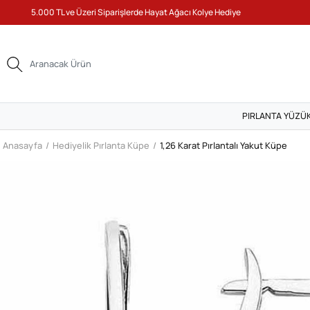
5.000 TL ve Üzeri Siparişlerde Hayat Ağacı Kolye Hediye
PIRLANTA YÜZÜ
Anasayfa
Hediyelik Pırlanta Küpe
1,26 Karat Pırlantalı Yakut Küpe