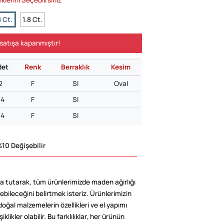
8 Ct.
1.8 Ct.
satışa kapanmıştır!
det
Renk
Berraklık
Kesim
2
F
SI
Oval
24
F
SI
24
F
SI
10 Değişebilir
 tutarak, tüm ürünlerimizde maden ağırlığı
ebileceğini belirtmek isteriz. Ürünlerimizin
doğal malzemelerin özellikleri ve el yapımı
klikler olabilir. Bu farklılıklar, her ürünün