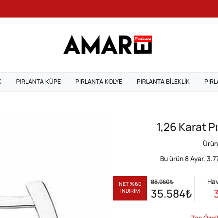
K
PIRLANTA KÜPE
PIRLANTA KOLYE
PIRLANTA BILEKLIK
PIRL
1,26 Karat P
Ürün
Bu ürün 8 Ayar,
3.7
Hav
88.960
₺
NET %60
35.584
₺
İNDİRİM
Taş Özell