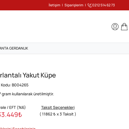
İletişim
|
Siparişlerim
|
0212 514 62 73
ANTA GERDANLIK
ırlantalı Yakut Küpe
 Kodu: B004265
7
gram kullanılarak üretilmiştir.
ale / EFT (%6)
Taksit Seçenekleri
33.449
₺
( 11862 ₺ x 3 Taksit )
iklerini Seçebiirsiniz