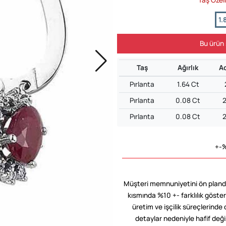
1.
Bu ürün 
Taş
Ağırlık
A
Pırlanta
1.64 Ct
Pırlanta
0.08 Ct
Pırlanta
0.08 Ct
+-%
Müşteri memnuniyetini ön planda
kısmında %10 +- farklılık göster
üretim ve işçilik süreçlerinde 
detaylar nedeniyle hafif değişi