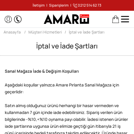
İletişim
|
Siparişlerim
|
0212 514 62 73
Anasayfa
Müşteri Hizmetleri
İptal ve İade Şartları
İptal ve İade Şartları
Sanal Mağaza İade & Değişim Koşulları
Aşağıdaki koşullar yalnızca Amare Pırlanta Sanal Mağaza için
geçerlidir:
Satın almış olduğunuz ürünü herhangi bir hasar vermeden ve
kullanmadan 7 gün içinde iade edebilirsiniz. Sipariş verilen ürün
bilgilerinde -%10,+%10 oynama payı olabilir. İadesi istenen ürünler
iade şartlarına uygunsa ürün elimize geçtiği gün itibarıyla 21 iş
günü içerisinde bedeli tarafınıza takdim edilecektir. Üründe hasar,