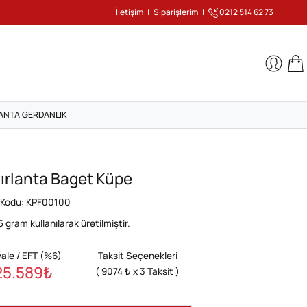
İletişim
|
Siparişlerim
|
0212 514 62 73
ANTA GERDANLIK
Pırlanta Baget Küpe
 Kodu: KPF00100
5
gram kullanılarak üretilmiştir.
ale / EFT (%6)
Taksit Seçenekleri
25.589
₺
( 9074 ₺ x 3 Taksit )