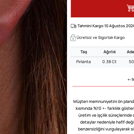
Tahmini Kargo:10 Ağustos 202
Ücretsiz ve Sigortalı Kargo
Taş
Ağırlık
Ade
Pırlanta
0.38 Ct
50
+-%
Müşteri memnuniyetini ön planda
kısmında %10 +- farklılık göster
üretim ve işçilik süreçlerinde 
detaylar nedeniyle hafif değişi
benzersizliğini vurgulayarak siz