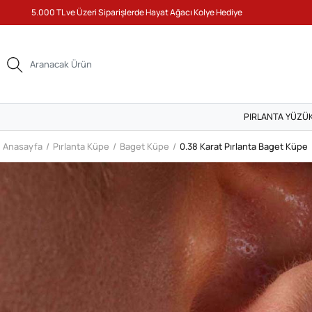
5.000 TL ve Üzeri Siparişlerde Hayat Ağacı Kolye Hediye
PIRLANTA YÜZÜ
Anasayfa
Pırlanta Küpe
Baget Küpe
0.38 Karat Pırlanta Baget Küpe