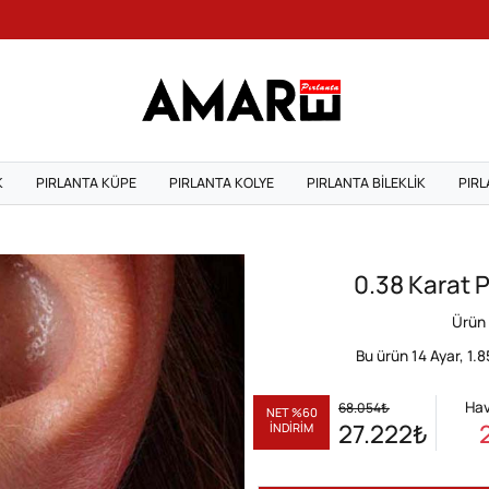
K
PIRLANTA KÜPE
PIRLANTA KOLYE
PIRLANTA BILEKLIK
PIRL
0.38 Karat 
Ürün
Bu ürün 14 Ayar,
1.8
Hav
68.054
₺
NET %60
27.222
₺
İNDİRİM