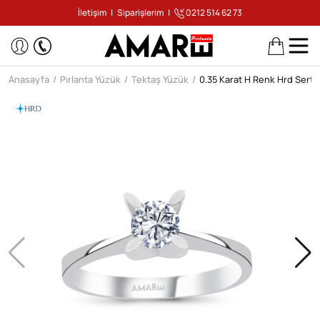
İletişim
|
Siparişlerim
|
0212 514 62 73
Anasayfa
Pırlanta Yüzük
Tektaş Yüzük
0.35 Karat H Renk Hrd Sertif