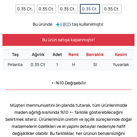
0.35 Ct.
0.35 Ct.
0.35 Ct.
0.35 Ct.
0.35 Ct.
Bu üründe
taş kullanılmıştır.
Bu ürün satışa kapanmıştır!
Taş
Ağırlık
Adet
Renk
Berraklık
Kesim
Pırlanta
0.35 Ct
1
H
SI
Yuvarlak
+-%10 Değişebilir
Müşteri memnuniyetini ön planda tutarak, tüm ürünlerimizde
maden ağırlığı kısmında %10 +- farklılık gösterebileceğini
belirtmek isteriz. Ürünlerimizin üretim ve işçilik süreçlerinde doğal
malzemelerin özellikleri ve el yapımı detaylar nedeniyle hafif
değişiklikler olabilir. Bu farklılıklar, her ürünün benzersizliğini