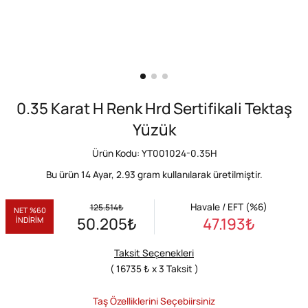
0.35 Karat H Renk Hrd Sertifikali Tektaş
Yüzük
Ürün Kodu: YT001024-0.35H
Bu ürün 14 Ayar,
2.93
gram kullanılarak üretilmiştir.
Havale / EFT (%6)
125.514
₺
NET %60
50.205
₺
47.193
₺
İNDİRİM
Taksit Seçenekleri
( 16735 ₺ x 3 Taksit )
Taş Özelliklerini Seçebiirsiniz