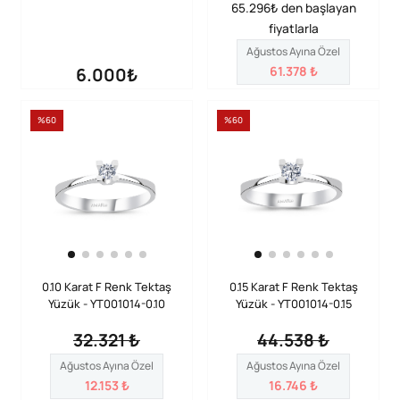
65.296₺ den başlayan
fiyatlarla
Ağustos Ayına Özel
61.378 ₺
6.000₺
%60
%60
0.10 Karat F Renk Tektaş
0.15 Karat F Renk Tektaş
Yüzük - YT001014-0.10
Yüzük - YT001014-0.15
32.321 ₺
44.538 ₺
Ağustos Ayına Özel
Ağustos Ayına Özel
12.153 ₺
16.746 ₺