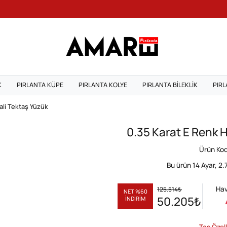
K
PIRLANTA KÜPE
PIRLANTA KOLYE
PIRLANTA BILEKLIK
PIRL
kali Tektaş Yüzük
0.35 Karat E Renk H
Ürün Ko
Bu ürün 14 Ayar,
2.
Hav
125.514
₺
NET %60
50.205
₺
İNDİRİM
Taş Özell