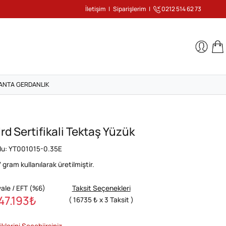
İletişim
|
Siparişlerim
|
0212 514 62 73
ANTA GERDANLIK
rd Sertifikali Tektaş Yüzük
du: YT001015-0.35E
7
gram kullanılarak üretilmiştir.
ale / EFT (%6)
Taksit Seçenekleri
47.193
₺
( 16735 ₺ x 3 Taksit )
iklerini Seçebiirsiniz