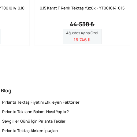
 YT001014-0.10
0.15 Karat F Renk Tektaş Yüzük - YT001014-0.15
44.538 ₺
Ağustos Ayına Özel
16.746 ₺
Blog
Pırlanta Tektaş Fiyatını Etkileyen Faktörler
Pırlanta Takıların Bakımı Nasıl Yapılır?
Sevgililer Günü İçin Pırlanta Takılar
Pırlanta Tektaş Alırken İpuçları