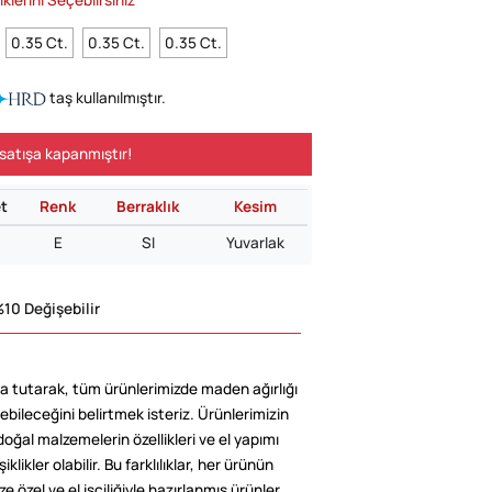
0.35 Ct.
0.35 Ct.
0.35 Ct.
taş kullanılmıştır.
satışa kapanmıştır!
t
Renk
Berraklık
Kesim
E
SI
Yuvarlak
10 Değişebilir
 tutarak, tüm ürünlerimizde maden ağırlığı
ebileceğini belirtmek isteriz. Ürünlerimizin
doğal malzemelerin özellikleri ve el yapımı
klikler olabilir. Bu farklılıklar, her ürünün
e özel ve el işçiliğiyle hazırlanmış ürünler