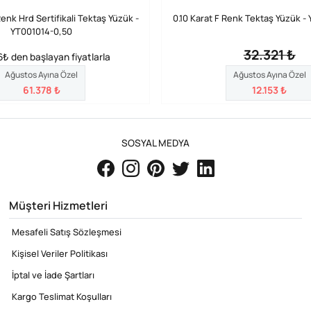
Renk Hrd Sertifikali Tektaş Yüzük -
0.10 Karat F Renk Tektaş Yüzük -
YT001014-0,50
32.321 ₺
₺ den başlayan fiyatlarla
Ağustos Ayına Özel
Ağustos Ayına Özel
61.378 ₺
12.153 ₺
SOSYAL MEDYA
Müşteri Hizmetleri
Mesafeli Satış Sözleşmesi
Kişisel Veriler Politikası
İptal ve İade Şartları
Kargo Teslimat Koşulları