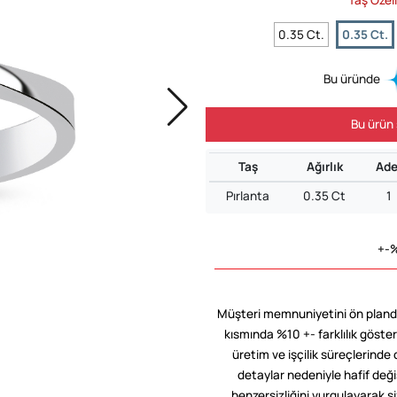
0.35 Ct.
0.35 Ct.
Bu üründe
Bu ürün 
Taş
Ağırlık
Ade
Pırlanta
0.35 Ct
1
+-%
Müşteri memnuniyetini ön planda
kısmında %10 +- farklılık göster
üretim ve işçilik süreçlerinde 
detaylar nedeniyle hafif değişi
benzersizliğini vurgulayarak siz