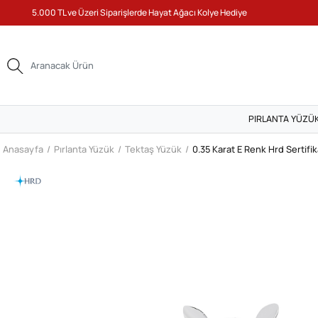
5.000 TL ve Üzeri Siparişlerde Hayat Ağacı Kolye Hediye
PIRLANTA YÜZÜ
Anasayfa
Pırlanta Yüzük
Tektaş Yüzük
0.35 Karat E Renk Hrd Sertifi